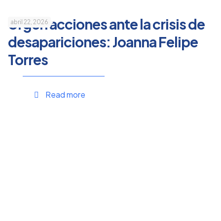
Urgen acciones ante la crisis de
abril 22, 2026
desapariciones: Joanna Felipe
Torres
Read more