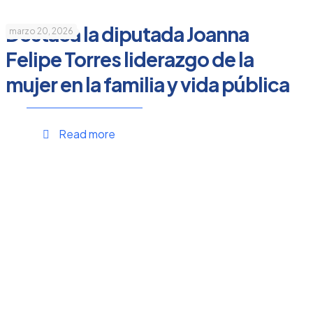
Destaca la diputada Joanna
marzo 20, 2026
Felipe Torres liderazgo de la
mujer en la familia y vida pública
Read more