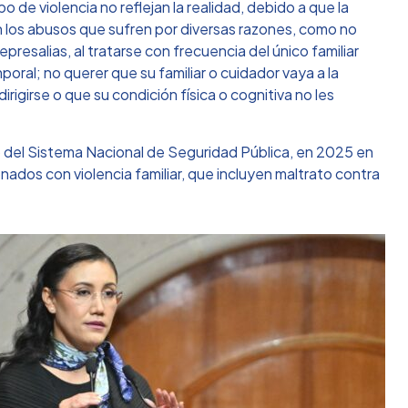
o de violencia no reflejan la realidad, debido a que la
 los abusos que sufren por diversas razones, como no
resalias, al tratarse con frecuencia del único familiar
poral; no querer que su familiar o cuidador vaya a la
igirse o que su condición física o cognitiva no les
 del Sistema Nacional de Seguridad Pública, en 2025 en
ionados con violencia familiar, que incluyen maltrato contra