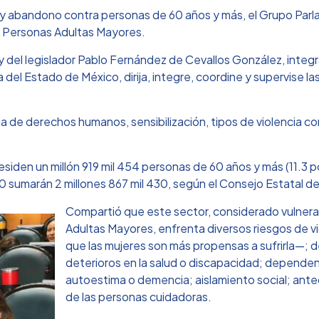
a y abandono contra personas de 60 años y más, el Grupo Parla
a Personas Adultas Mayores.
es y del legislador Pablo Fernández de Cevallos González, inte
 del Estado de México, dirija, integre, coordine y supervise las
a de derechos humanos, sensibilización, tipos de violencia 
esiden un millón 919 mil 454 personas de 60 años y más (11.3 por
0 sumarán 2 millones 867 mil 430, según el Consejo Estatal d
Compartió que este sector, considerado vulnerab
Adultas Mayores, enfrenta diversos riesgos de v
que las mujeres son más propensas a sufrirla—; d
deterioros en la salud o discapacidad; depende
autoestima o demencia; aislamiento social; antec
de las personas cuidadoras.