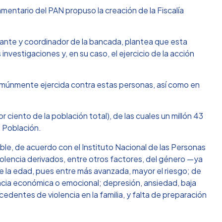
mentario del PAN propuso la creación de la Fiscalía
grante y coordinador de la bancada, plantea que esta
 investigaciones y, en su caso, el ejercicio de la acción
comúnmente ejercida contra estas personas, así como en
 ciento de la población total), de las cuales un millón 43
e Población.
le, de acuerdo con el Instituto Nacional de las Personas
iolencia derivados, entre otros factores, del género —ya
e la edad, pues entre más avanzada, mayor el riesgo; de
ncia económica o emocional; depresión, ansiedad, baja
edentes de violencia en la familia, y falta de preparación