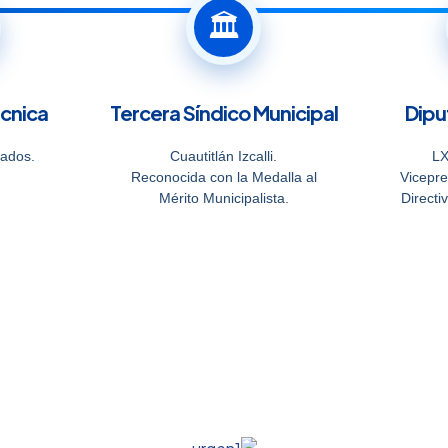
🏛️
écnica
Tercera Síndico Municipal
Dipu
ados.
Cuautitlán Izcalli.
LX
Reconocida con la Medalla al
Vicepre
Mérito Municipalista.
Directi