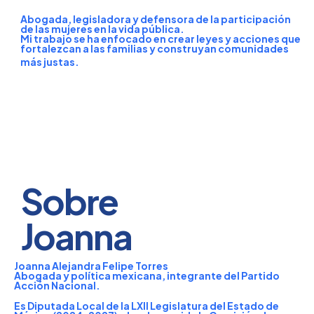
Abogada, legisladora y defensora de la participación
de las mujeres en la vida pública.
Mi trabajo se ha enfocado en crear leyes y acciones que
fortalezcan a las familias y construyan comunidades
más justas.
Sobre
Joanna
Joanna Alejandra Felipe Torres
Abogada y política mexicana, integrante del Partido
Acción Nacional.
Es Diputada Local de la LXII Legislatura del Estado de